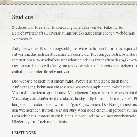
Studicus
Studicus war Freelenz’ Einreichung zu einem von der Fakultät für
Betriebswirtschaft (Universität Innsbruck) ausgeschriebenen Webdesign-
Wettbewerb.
Aufgabe war es, Erscheinungsbild plus Website für ein Informationsportal
entwerfen, das sich an Studieninteressierte der Richtungen Betriebswirtsch
Internationale Wirtschaftswissenschaften oder Wirtschaftspädagogik wend
Der Entwurf musste fixfertig umgesetzt werden und bereits sämtlichen Co
enthalten, der hierfür relevant war.
Die Website besticht mit einem
fluid layout
(für unterschiedlich hohe
Auflösungen), behutsam eingesetzter Webtypographie und todschicker
Vektorsilhouettenartgrafikkunst. Mit eigenen Augen betrachtet erscheint 
Vorschlag aufs Äußerste durchdacht, hochgradig informativ und visuell E
hergebend. Leider haben wir nicht (ganz) gewonnen. Das Navigationskon
den wechselnden Buttons war der Jury wohl doch einen Fingerbreit zu inn
Gebracht hat’s immerhin ein kleines Zubrot und ein Wellnesswochenende 
Niederbayern. Auch nicht nichts.
LEISTUNGEN