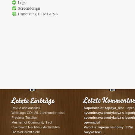
Logo
Screendesign
Umsetzung HTML/CSS
Revue und Ausblick
Kapelnica ot zapoya_resr
наркол
Weil Logo-CDs 20. Jahrhundert sind
syvenirnaya prodykciya s logot
сувенирная ...
Freelenz Textilien
syvenirnaya prodykciya s log
корпоративные ...
Mesnerhof Community Tirol
opymadul
...
Cukrowicz Nachbaur Architekten
Vivod iz zapoya na domy_zxSn
в
Die Welt dreht sich!
owyxosewi
...