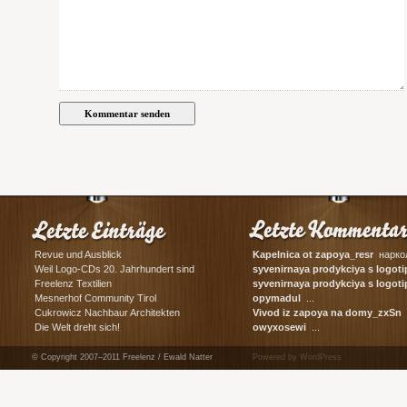
Revue und Ausblick
Kapelnica ot zapoya_resr
наркол
Weil Logo-CDs 20. Jahrhundert sind
syvenirnaya prodykciya s logot
сувенирная ...
Freelenz Textilien
syvenirnaya prodykciya s log
корпоративные ...
Mesnerhof Community Tirol
opymadul
...
Cukrowicz Nachbaur Architekten
Vivod iz zapoya na domy_zxSn
в
Die Welt dreht sich!
owyxosewi
...
© Copyright 2007–2011 Freelenz / Ewald Natter
Powered by WordPress