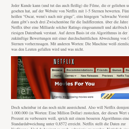
Jeder Kunde kann (und tut das auch fleißig) die Filme, die er geliehen 
gesehen hat, auf der Website von Netflix mit 1-5 Sternen bewerten. Fün
heißen “Oscar, wenn’s nach mir ginge”, eins hingegen “schwache Vorste
dann gibt’s noch drei Zwischentöne für die Indifferenten. über die Jahre
Netflix über eine Milliarde solcher Ratings eingesammelt und akribisch 
riesigen Datenbank verstaut. Auf deren Basis ist ein Algorithmus in der
zukünftige Bewertungen mit einer durchschnittlichen Abweichung von 
Sternen vorherzusagen. Mit anderen Worten: Die Maschine weiß ziemli
was den Leuten gefallen wird und was nicht.
Doch scheinbar ist das noch nicht ausreichend. Also will Netflix demjen
1.000.000 (in Worten: Eine Million Dollar) zustecken, der diesen Wert
Prozent zu verbessern weiß, sprich mit einem besseren Algorithmus ein
Standardabweichung unter 0,8572 erreicht. Netflix stellt die Daten zur