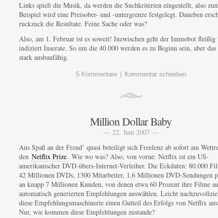
Links spielt die Musik, da werden die Suchkriterien eingestellt, also zu
Beispiel wird eine Preisober- und -untergrenze festgelegt. Daneben ersc
ruckzuck die Resultate. Feine Sache oder was?
Also, am 1. Februar ist es soweit! Inzwischen geht der Immobot fleißi
indiziert Inserate. So um die 40.000 werden es zu Beginn sein, aber das 
stark ausbaufähig.
|
5 Kommentare
Kommentar schreiben
Million Dollar Baby
— 22. Juni 2007 —
Aus Spaß an der Freud’ quasi beteiligt sich Freelenz ab sofort am Wett
den
Netflix Prize
. Wie wo was? Also, von vorne: Netflix ist ein US-
amerikanischer DVD-übers-Internet-Verleiher. Die Eckdaten: 80.000 Fil
42 Millionen DVDs, 1300 Mitarbeiter, 1,6 Millionen DVD-Sendungen p
an knapp 7 Millionen Kunden, von denen etwa 60 Prozent ihre Filme au
automatisch generierten Empfehlungen auswählen. Leicht nachzuvollzie
diese Empfehlungsmaschinerie einen Gutteil des Erfolgs von Netflix au
Nur, wie kommen diese Empfehlungen zustande?