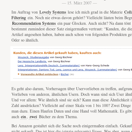
— 15. März 2007 —
Im Auftrag von
Lovely Systems
lese ich mich grad in die Materie
Coll
Filtering
ein. Noch nie etwas davon gehört? Vielleicht läuten beim Begr
Recommendation Systems
ein paar Glocken. Auch nicht? Na dann tönt
bestimmt zumindest dieser Satz einigermaßen vertraut: “Kunden, die di
Artikel angesehen haben, haben auch schon von folgenden Produkten ge
Oder so ähnlich.
Es geht also darum, Vorhersagen über Uservorlieben zu treffen, aufgrun
Vorlieben von anderen, ähnlichen Usern. Doch wann sind sich User ähn
Und vor allem: Wie ähnlich sind sie sich? Kann man diese Ähnlichkeit i
Zahl ausdrücken? Vielleicht auf einer Skala von 1 bis 100? Zwei Dinge
man dazu. Einen Haufen Daten und eine Hand voll Mathematik. Es gibt
auch
ein
,
zwei
Bücher zu dem Thema.
Bei Amazon gestaltet sich die Sache noch einigermaßen einfach. Gekauf
nicht gekauft. Das ist hier die (einzig relevante) Frage. Was aber, wenn