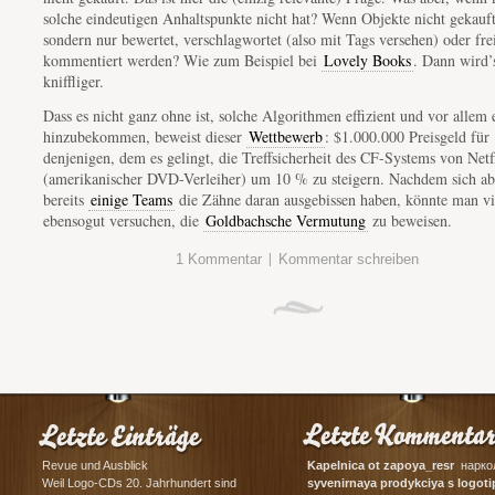
solche eindeutigen Anhaltspunkte nicht hat? Wenn Objekte nicht gekauft
sondern nur bewertet, verschlagwortet (also mit Tags versehen) oder fre
kommentiert werden? Wie zum Beispiel bei
Lovely Books
. Dann wird’
kniffliger.
Dass es nicht ganz ohne ist, solche Algorithmen effizient und vor allem 
hinzubekommen, beweist dieser
Wettbewerb
: $1.000.000 Preisgeld für
denjenigen, dem es gelingt, die Treffsicherheit des CF-Systems von Netf
(amerikanischer DVD-Verleiher) um 10 % zu steigern. Nachdem sich ab
bereits
einige Teams
die Zähne daran ausgebissen haben, könnte man vie
ebensogut versuchen, die
Goldbachsche Vermutung
zu beweisen.
|
1 Kommentar
Kommentar schreiben
Revue und Ausblick
Kapelnica ot zapoya_resr
наркол
Weil Logo-CDs 20. Jahrhundert sind
syvenirnaya prodykciya s logot