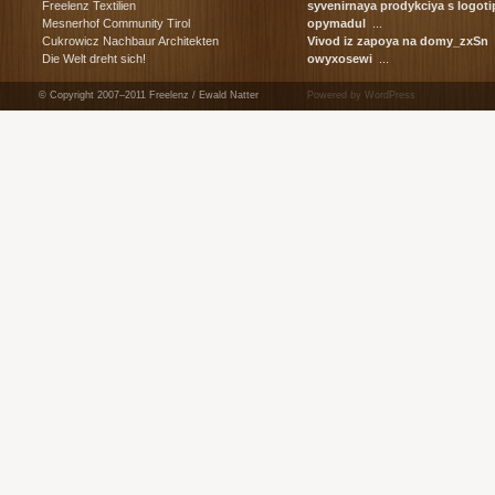
сувенирная ...
Freelenz Textilien
syvenirnaya prodykciya s log
корпоративные ...
Mesnerhof Community Tirol
opymadul
...
Cukrowicz Nachbaur Architekten
Vivod iz zapoya na domy_zxSn
в
Die Welt dreht sich!
owyxosewi
...
© Copyright 2007–2011 Freelenz / Ewald Natter
Powered by WordPress