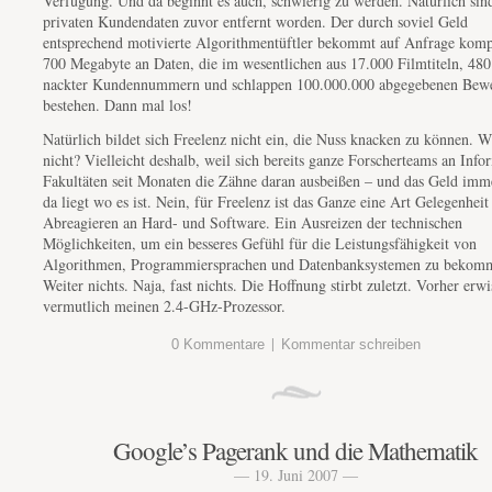
Verfügung. Und da beginnt es auch, schwierig zu werden. Natürlich sind
privaten Kundendaten zuvor entfernt worden. Der durch soviel Geld
entsprechend motivierte Algorithmentüftler bekommt auf Anfrage komp
700 Megabyte an Daten, die im wesentlichen aus 17.000 Filmtiteln, 48
nackter Kundennummern und schlappen 100.000.000 abgegebenen Bew
bestehen. Dann mal los!
Natürlich bildet sich Freelenz nicht ein, die Nuss knacken zu können. W
nicht? Vielleicht deshalb, weil sich bereits ganze Forscherteams an Info
Fakultäten seit Monaten die Zähne daran ausbeißen – und das Geld imm
da liegt wo es ist. Nein, für Freelenz ist das Ganze eine Art Gelegenhei
Abreagieren an Hard- und Software. Ein Ausreizen der technischen
Möglichkeiten, um ein besseres Gefühl für die Leistungsfähigkeit von
Algorithmen, Programmiersprachen und Datenbanksystemen zu bekom
Weiter nichts. Naja, fast nichts. Die Hoffnung stirbt zuletzt. Vorher erwi
vermutlich meinen 2.4-GHz-Prozessor.
|
0 Kommentare
Kommentar schreiben
Google’s Pagerank und die Mathematik
— 19. Juni 2007 —