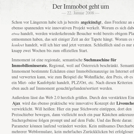
Der Immobot geht um
— 22. Januar 2008 —
Schon vor Längerem habe ich ja bereits
angekündigt
, dass Freelenz an
ebenso spannenden wie innovativen Projekt werkelt. Worum es sich dab
etwa
handelt, werden wiederkehrende Besucher wohl bereits obigem Pla
entnommen haben, das seit einiger Zeit an der Tapete hängt. Worum es 
konkret
handelt, will ich hier und jetzt verraten. Schließlich sind es nur
knapp zwei Wochen bis zum offiziellen Start.
Suchmaschine für
Immoment ist eine regionale, semantische
Immobilieninserate.
Regional, weil auf Österreich beschränkt. Semanti
Immoment bestimmte Eckdaten einer Immobilienanzeige im Internet er
und verwerten kann, wie zum Beispiel die Wohnfläche, den Preis, ob es
ein Miet- oder Kaufobjekt handelt, PLZ/Ort, etc. Nach diesen Kriterien
eben auch auf Immoment gesucht/gefunden/sortiert werden.
Außerdem lässt das Web 2.0 herzlich grüßen. Durch den verstärkten Ein
Livesuche
Ajax
wird das ebenso praktische wie innovative Konzept der
verwirklicht. Will heißen: Hier ein paar Stichworte eintippen, dort den
Preisschieber bewegen, dann vielleicht noch ein paar Kästchen ankreuze
Suchergebnisse folgen prompt und auf dem Fuße. Und das Beste daran:
Parameter können laufend verändert werden. Kein mühsames Durcharbe
mehrerer Webformulare, kein mehrfaches Zurückklicken bei erfolgloser