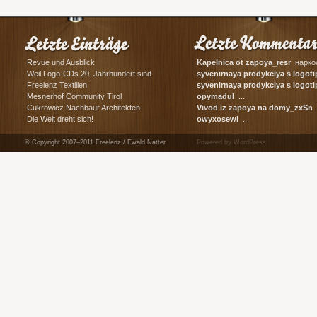
Revue und Ausblick
Kapelnica ot zapoya_resr
наркол
Weil Logo-CDs 20. Jahrhundert sind
syvenirnaya prodykciya s logot
сувенирная ...
Freelenz Textilien
syvenirnaya prodykciya s log
корпоративные ...
Mesnerhof Community Tirol
opymadul
...
Cukrowicz Nachbaur Architekten
Vivod iz zapoya na domy_zxSn
в
Die Welt dreht sich!
owyxosewi
...
© Copyright 2007–2011 Freelenz / Ewald Natter
Powered by WordPress