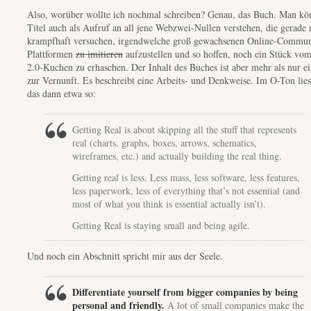
Also, worüber wollte ich nochmal schreiben? Genau, das Buch. Man kö
Titel auch als Aufruf an all jene Webzwei-Nullen verstehen, die gerade
krampfhaft versuchen, irgendwelche groß gewachsenen Online-Commun
Plattformen
zu imitieren
aufzustellen und so hoffen, noch ein Stück vo
2.0-Kuchen zu erhaschen. Der Inhalt des Buches ist aber mehr als nur e
zur Vernunft. Es beschreibt eine Arbeits- und Denkweise. Im O-Ton lies
das dann etwa so:
Getting Real is about skipping all the stuff that represents
real (charts, graphs, boxes, arrows, schematics,
wireframes, etc.) and actually building the real thing.
Getting real is less. Less mass, less software, less features,
less paperwork, less of everything that’s not essential (and
most of what you think is essential actually isn’t).
Getting Real is staying small and being agile.
Und noch ein Abschnitt spricht mir aus der Seele.
Differentiate yourself from bigger companies by being
personal and friendly.
A lot of small companies make the