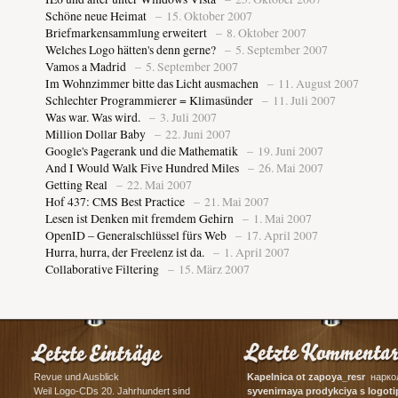
Schöne neue Heimat
– 15. Oktober 2007
Briefmarkensammlung erweitert
– 8. Oktober 2007
Welches Logo hätten's denn gerne?
– 5. September 2007
Vamos a Madrid
– 5. September 2007
Im Wohnzimmer bitte das Licht ausmachen
– 11. August 2007
Schlechter Programmierer = Klimasünder
– 11. Juli 2007
Was war. Was wird.
– 3. Juli 2007
Million Dollar Baby
– 22. Juni 2007
Google's Pagerank und die Mathematik
– 19. Juni 2007
And I Would Walk Five Hundred Miles
– 26. Mai 2007
Getting Real
– 22. Mai 2007
Hof 437: CMS Best Practice
– 21. Mai 2007
Lesen ist Denken mit fremdem Gehirn
– 1. Mai 2007
OpenID – Generalschlüssel fürs Web
– 17. April 2007
Hurra, hurra, der Freelenz ist da.
– 1. April 2007
Collaborative Filtering
– 15. März 2007
Revue und Ausblick
Kapelnica ot zapoya_resr
наркол
Weil Logo-CDs 20. Jahrhundert sind
syvenirnaya prodykciya s logot