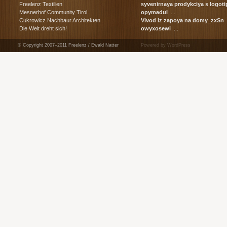
сувенирная ...
Freelenz Textilien
syvenirnaya prodykciya s log
корпоративные ...
Mesnerhof Community Tirol
opymadul
...
Cukrowicz Nachbaur Architekten
Vivod iz zapoya na domy_zxSn
в
Die Welt dreht sich!
owyxosewi
...
© Copyright 2007–2011 Freelenz / Ewald Natter
Powered by WordPress