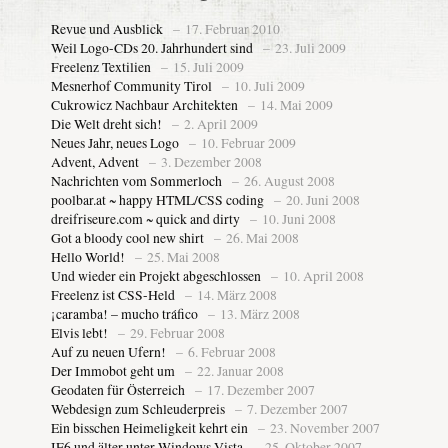
Revue und Ausblick
– 17. Februar 2010
Weil Logo-CDs 20. Jahrhundert sind
– 23. Juli 2009
Freelenz Textilien
– 15. Juli 2009
Mesnerhof Community Tirol
– 10. Juli 2009
Cukrowicz Nachbaur Architekten
– 14. Mai 2009
Die Welt dreht sich!
– 2. April 2009
Neues Jahr, neues Logo
– 10. Februar 2009
Advent, Advent
– 3. Dezember 2008
Nachrichten vom Sommerloch
– 26. August 2008
poolbar.at ~ happy HTML/CSS coding
– 20. Juni 2008
dreifriseure.com ~ quick and dirty
– 10. Juni 2008
Got a bloody cool new shirt
– 26. Mai 2008
Hello World!
– 25. Mai 2008
Und wieder ein Projekt abgeschlossen
– 10. April 2008
Freelenz ist CSS-Held
– 14. März 2008
¡caramba! – mucho tráfico
– 13. März 2008
Elvis lebt!
– 29. Februar 2008
Auf zu neuen Ufern!
– 6. Februar 2008
Der Immobot geht um
– 22. Januar 2008
Geodaten für Österreich
– 17. Dezember 2007
Webdesign zum Schleuderpreis
– 7. Dezember 2007
Ein bisschen Heimeligkeit kehrt ein
– 23. November 2007
IE6 und älter unter Windows Vista
– 25. Oktober 2007