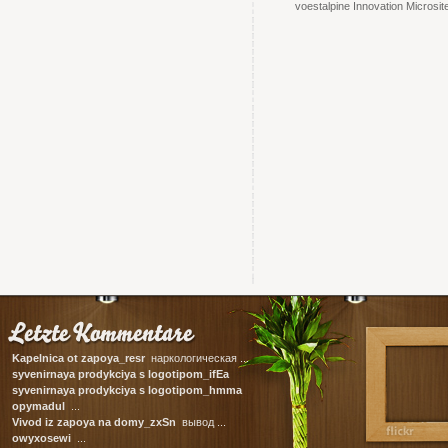
voestalpine Innovation Microsit
Kapelnica ot zapoya_resr
наркологическая ...
syvenirnaya prodykciya s logotipom_ifEa
сувенирная ...
syvenirnaya prodykciya s logotipom_hmma
корпоративные ...
opymadul
...
Vivod iz zapoya na domy_zxSn
вывод ...
owyxosewi
...