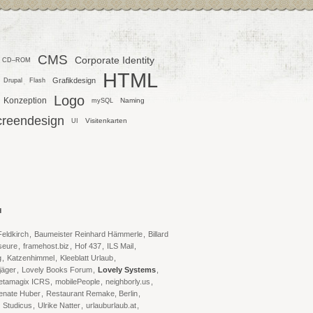
CMS
Corporate Identity
CD–ROM
HTML
Grafikdesign
Drupal
Flash
Logo
Konzeption
Naming
mySQL
creendesign
Visitenkarten
UI
H
Feldkirch
,
Baumeister Reinhard Hämmerle
,
Billard
iseure
,
framehost.biz
,
Hof 437
,
ILS Mail
,
g
,
Katzenhimmel
,
Kleeblatt Urlaub
,
jäger
,
Lovely Books Forum
,
Lovely Systems
,
etamagix ICRS
,
mobilePeople
,
neighborly.us
,
enate Huber
,
Restaurant Remake, Berlin
,
,
Studicus
,
Ulrike Natter
,
urlauburlaub.at
,