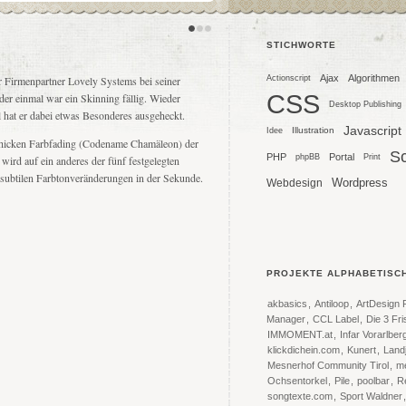
STICHWORTE
Ajax
Algorithmen
 Firmenpartner Lovely Systems bei seiner
Actionscript
CSS
r einmal war ein Skinning fällig. Wieder
Desktop Publishing
 hat er dabei etwas Besonderes ausgeheckt.
Javascript
Illustration
Idee
hicken Farbfading (Codename Chamäleon) der
S
PHP
Portal
phpBB
Print
wird auf ein anderes der fünf festgelegten
 subtilen Farbtonveränderungen in der Sekunde.
Wordpress
Webdesign
PROJEKTE ALPHABETISC
akbasics
,
Antiloop
,
ArtDesign 
Manager
,
CCL Label
,
Die 3 Fr
IMMOMENT.at
,
Infar Vorarlber
klickdichein.com
,
Kunert
,
Land
Mesnerhof Community Tirol
,
m
Ochsentorkel
,
Pile
,
poolbar
,
R
songtexte.com
,
Sport Waldner