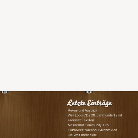
Revue und Ausblick
Weil Logo-CDs 20. Jahrhundert sind
Freelenz Textilien
Mesnerhof Community Tirol
Cukrowicz Nachbaur Architekten
Die Welt dreht sich!